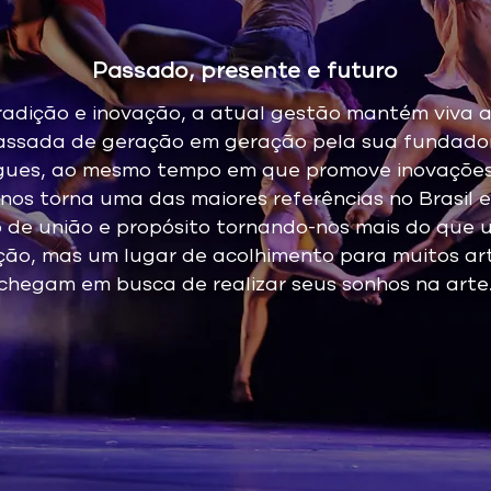
Passado, presente e futuro
radição e inovação, a atual gestão mantém viva a
ssada de geração em geração pela sua fundador
gues, ao mesmo tempo em que promove inovações
o nos torna uma das maiores referências no Brasil 
to de união e propósito tornando-nos mais do que 
ão, mas um lugar de acolhimento para muitos ar
chegam em busca de realizar seus sonhos na arte