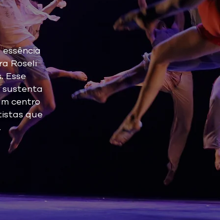
 essência
a Roseli
. Esse
e sustenta
um centro
tistas que
.