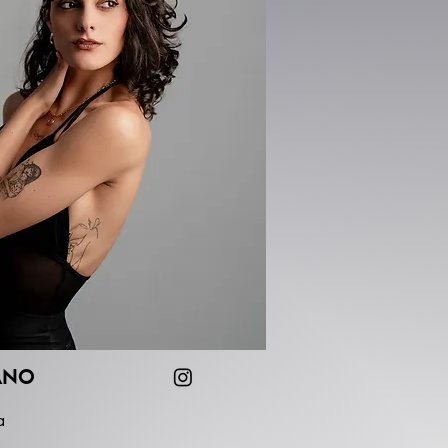
ano
a