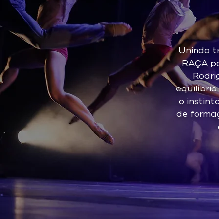
Unindo t
RAÇA pa
Rodri
equilíbri
o instin
de formaç