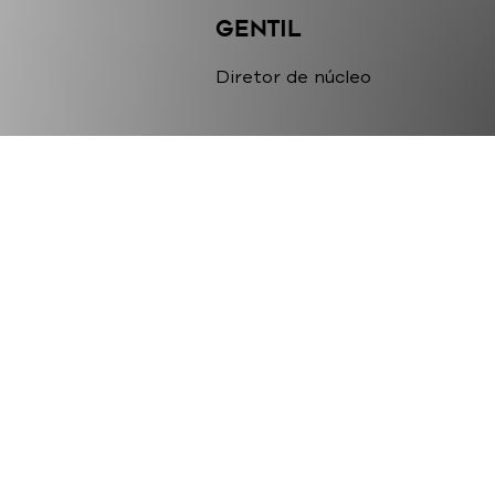
Gentil
Diretor de núcleo